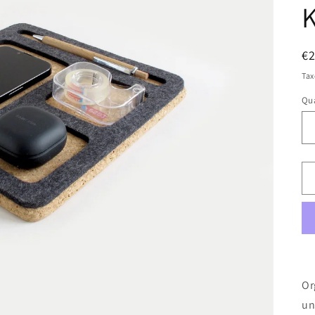
K
R
€
pr
Tax
Qua
Qu
Or
un