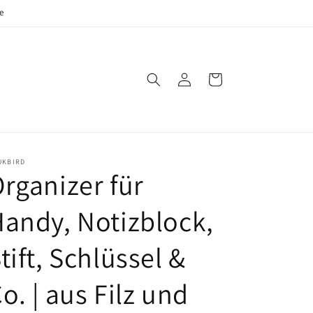
e
Log
Cart
in
UKBIRD
rganizer für
andy, Notizblock,
tift, Schlüssel &
o. | aus Filz und