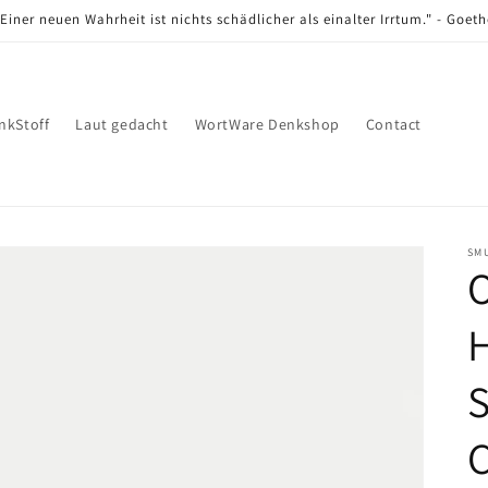
"Einer neuen Wahrheit ist nichts schädlicher als einalter Irrtum." - Goeth
nkStoff
Laut gedacht
WortWare Denkshop
Contact
SM
O
H
S
C