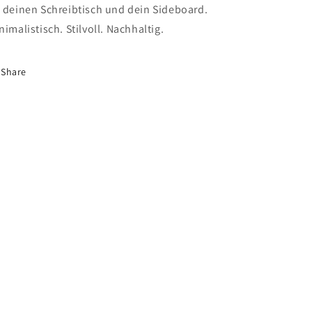
 deinen Schreibtisch und dein Sideboard.
Filz
Filz
und
und
nimalistisch. Stilvoll. Nachhaltig.
Kork
Kork
|
|
anthrazit
anthrazit
Share