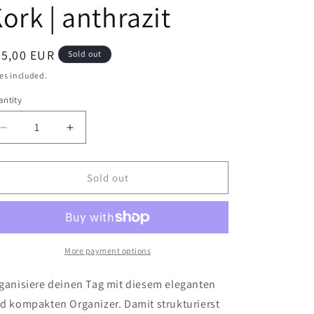
ork | anthrazit
egular
25,00 EUR
Sold out
ice
es included.
ntity
antity
Decrease
Increase
quantity
quantity
for
for
Organizer
Organizer
Sold out
für
für
Handy,
Handy,
Notizblock,
Notizblock,
Stift,
Stift,
Schlüssel
Schlüssel
More payment options
&amp;
&amp;
Co.
Co.
ganisiere deinen Tag mit diesem eleganten
|
|
d kompakten
Organizer. Damit strukturierst
aus
aus