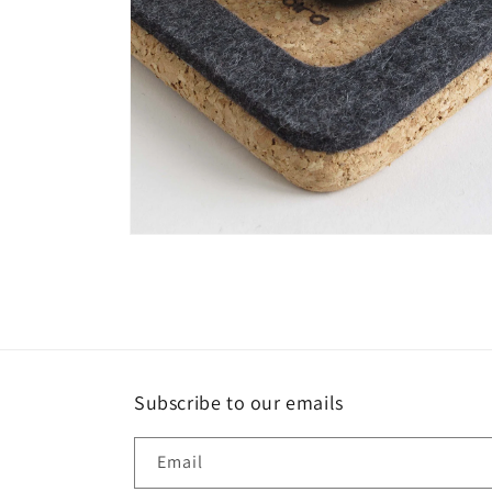
Open
media
6
in
modal
Subscribe to our emails
Email