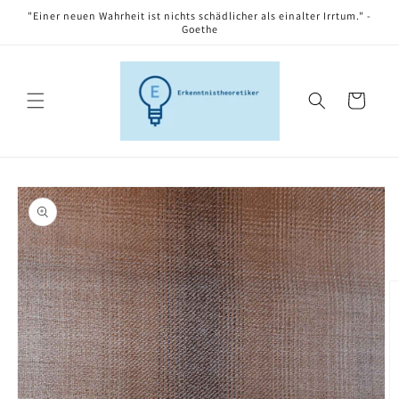
Skip to
"Einer neuen Wahrheit ist nichts schädlicher als einalter Irrtum." -
content
Goethe
Cart
Skip to
product
information