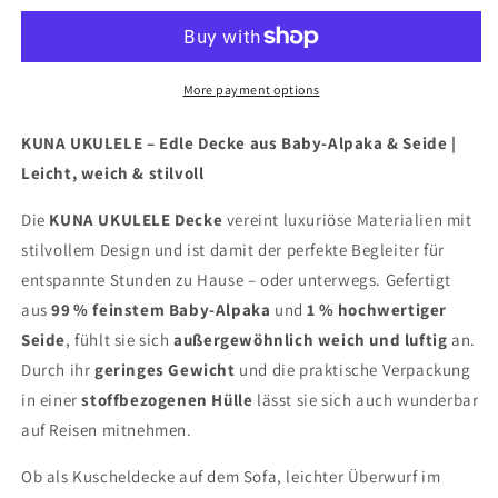
–
–
Edle
Edle
Decke
Decke
aus
aus
More payment options
Baby-
Baby-
Alpaka
Alpaka
KUNA UKULELE – Edle Decke aus Baby-Alpaka & Seide |
&amp;
&amp;
Leicht, weich & stilvoll
Seide
Seide
|
|
Die
KUNA UKULELE Decke
vereint luxuriöse Materialien mit
Leicht,
Leicht,
stilvollem Design und ist damit der perfekte Begleiter für
weich
weich
&amp;
&amp;
entspannte Stunden zu Hause – oder unterwegs. Gefertigt
stilvoll
stilvoll
aus
99 % feinstem Baby-Alpaka
und
1 % hochwertiger
Seide
, fühlt sie sich
außergewöhnlich weich und luftig
an.
Durch ihr
geringes Gewicht
und die praktische Verpackung
in einer
stoffbezogenen Hülle
lässt sie sich auch wunderbar
auf Reisen mitnehmen.
Ob als Kuscheldecke auf dem Sofa, leichter Überwurf im