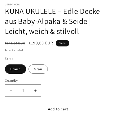
modal
VERDANCIA
KUNA UKULELE – Edle Decke
aus Baby-Alpaka & Seide |
Leicht, weich & stilvoll
Regular
Sale
€199,00 EUR
€249,00 EUR
Sale
price
price
Taxes included.
Farbe
Braun
Grau
Quantity
Quantity
Decrease
Increase
quantity
quantity
for
for
KUNA
KUNA
Add to cart
UKULELE
UKULELE