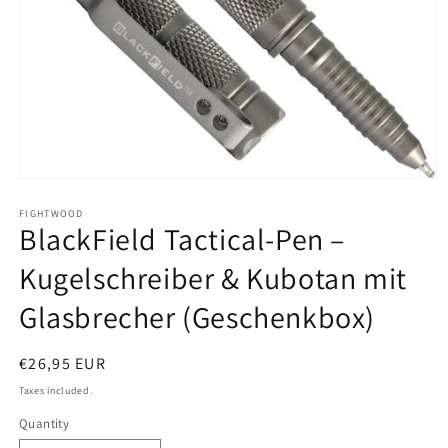
Open
media
1
FIGHTWOOD
BlackField Tactical-Pen –
in
modal
Kugelschreiber & Kubotan mit
Glasbrecher (Geschenkbox)
Regular
€26,95 EUR
price
Taxes included.
Quantity
Quantity