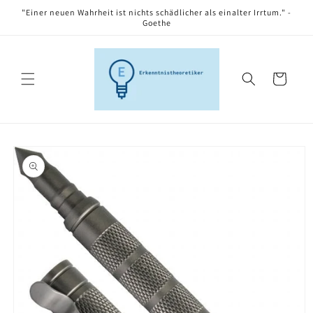
Skip to
"Einer neuen Wahrheit ist nichts schädlicher als einalter Irrtum." -
content
Goethe
Cart
Skip to
product
information