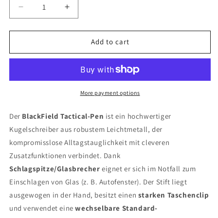
Decrease
Increase
quantity
quantity
for
for
BlackField
BlackField
Add to cart
Tactical-
Tactical-
Pen
Pen
–
–
Kugelschreiber
Kugelschreiber
&amp;
&amp;
More payment options
Kubotan
Kubotan
mit
mit
Der
BlackField Tactical-Pen
ist ein hochwertiger
Glasbrecher
Glasbrecher
Kugelschreiber aus robustem Leichtmetall, der
(Geschenkbox)
(Geschenkbox)
kompromisslose Alltagstauglichkeit mit cleveren
Zusatzfunktionen verbindet. Dank
Schlagspitze/Glasbrecher
eignet er sich im Notfall zum
Einschlagen von Glas (z. B. Autofenster). Der Stift liegt
ausgewogen in der Hand, besitzt einen
starken Taschenclip
und verwendet eine
wechselbare Standard-