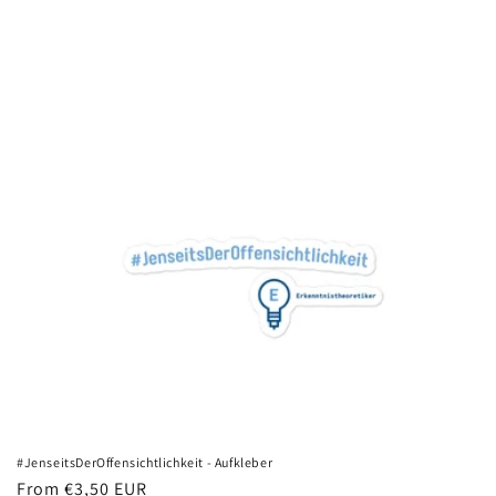
t
i
o
n
:
#JenseitsDerOffensichtlichkeit - Aufkleber
Regular
From €3,50 EUR