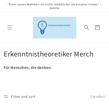
Skip to
"Einer neuen Wahrheit ist nichts schädlicher als einalter Irrtum." -
content
Goethe
Cart
C
Erkenntnistheoretiker Merch
o
Für Menschen, die denken.
l
l
e
Filter and sort
1 product
c